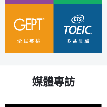
的程度報考相對應的
度複習。每堂課也會
英檢級數。只要用心
搭配聽力練習。搭配
學習並且樂於配合，
英檢考試時程，進行
大多數的同學都能達
口說與寫作練習...
成目標...
英檢搭配會考與學測
進一步開括孩子的國
相輔相成。按照同學
際視野與厚植英文實
的程度輔導孩子考取
力，鼓勵孩子考取多
英檢相關證照。英檢
益證照，不只更有學
級數可以做為衡量國
習動力、也可作為未
中會考與大學學測指
來大學入學備審的資
媒體專訪
考成績的參照標準...
料、培養進入職場的
英語實力...